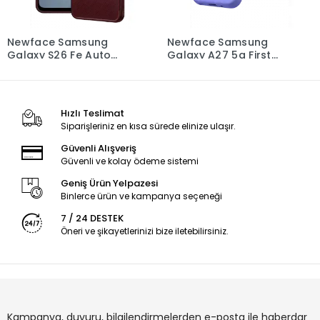
Newface Samsung
Newface Samsung
Galaxy S26 Fe Auto
Galaxy A27 5g First
Focus Karbon Kapak -
Silikon - Lila
Bordo
Hızlı Teslimat
Siparişleriniz en kısa sürede elinize ulaşır.
Güvenli Alışveriş
Güvenli ve kolay ödeme sistemi
Geniş Ürün Yelpazesi
Binlerce ürün ve kampanya seçeneği
7 / 24 DESTEK
Öneri ve şikayetlerinizi bize iletebilirsiniz.
Kampanya, duyuru, bilgilendirmelerden e-posta ile haberdar