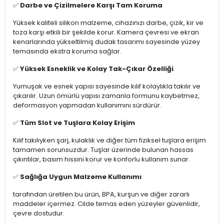
✅
Darbe ve Çizilmelere Karşı Tam Koruma
Yüksek kaliteli silikon malzeme, cihazınızı darbe, çizik, kir ve
toza karşı etkili bir şekilde korur. Kamera çevresi ve ekran
kenarlarında yükseltilmiş dudak tasarımı sayesinde yüzey
temasında ekstra koruma sağlar.
✅
Yüksek Esneklik ve Kolay Tak-Çıkar Özelliği
Yumuşak ve esnek yapısı sayesinde kılıf kolaylıkla takılır ve
çıkarılır. Uzun ömürlü yapısı zamanla formunu kaybetmez,
deformasyon yapmadan kullanımını sürdürür.
✅
Tüm Slot ve Tuşlara Kolay Erişim
Kılıf takılıyken şarj, kulaklık ve diğer tüm fiziksel tuşlara erişim
tamamen sorunsuzdur. Tuşlar üzerinde bulunan hassas
çıkıntılar, basım hissini korur ve konforlu kullanım sunar.
✅
Sağlığa Uygun Malzeme Kullanımı
tarafından üretilen bu ürün, BPA, kurşun ve diğer zararlı
maddeler içermez. Cilde temas eden yüzeyler güvenlidir,
çevre dostudur.