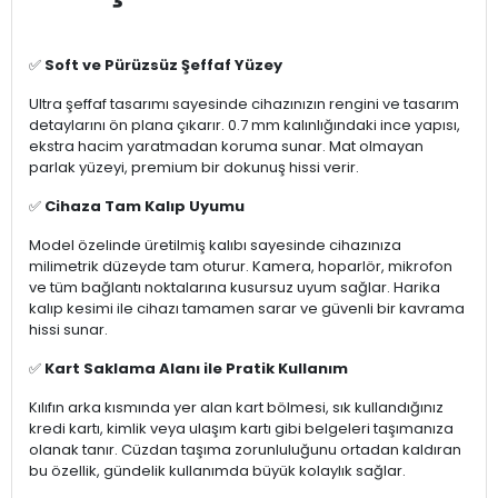
✅
Soft ve Pürüzsüz Şeffaf Yüzey
Ultra şeffaf tasarımı sayesinde cihazınızın rengini ve tasarım
detaylarını ön plana çıkarır. 0.7 mm kalınlığındaki ince yapısı,
ekstra hacim yaratmadan koruma sunar. Mat olmayan
parlak yüzeyi, premium bir dokunuş hissi verir.
✅
Cihaza Tam Kalıp Uyumu
Model özelinde üretilmiş kalıbı sayesinde cihazınıza
milimetrik düzeyde tam oturur. Kamera, hoparlör, mikrofon
ve tüm bağlantı noktalarına kusursuz uyum sağlar. Harika
kalıp kesimi ile cihazı tamamen sarar ve güvenli bir kavrama
hissi sunar.
✅
Kart Saklama Alanı ile Pratik Kullanım
Kılıfın arka kısmında yer alan kart bölmesi, sık kullandığınız
kredi kartı, kimlik veya ulaşım kartı gibi belgeleri taşımanıza
olanak tanır. Cüzdan taşıma zorunluluğunu ortadan kaldıran
bu özellik, gündelik kullanımda büyük kolaylık sağlar.