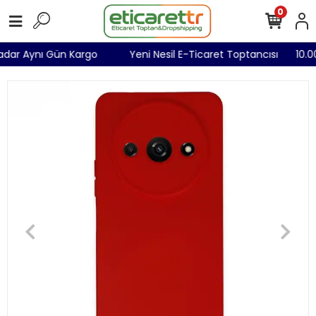
0
 Kadar Aynı Gün Kargo
Yeni Nesil E-Ticaret Toptancısı
10.