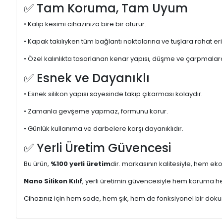
✅ Tam Koruma, Tam Uyum
• Kalıp kesimi cihazınıza bire bir oturur.
• Kapak takılıyken tüm bağlantı noktalarına ve tuşlara rahat er
• Özel kalınlıkta tasarlanan kenar yapısı, düşme ve çarpmalara 
✅ Esnek ve Dayanıklı
• Esnek silikon yapısı sayesinde takıp çıkarması kolaydır.
• Zamanla gevşeme yapmaz, formunu korur.
• Günlük kullanıma ve darbelere karşı dayanıklıdır.
✅ Yerli Üretim Güvencesi
Bu ürün,
%100 yerli üretim
dir. markasının kalitesiyle, hem ek
Nano Silikon Kılıf
, yerli üretimin güvencesiyle hem koruma he
Cihazınız için hem sade, hem şık, hem de fonksiyonel bir doku