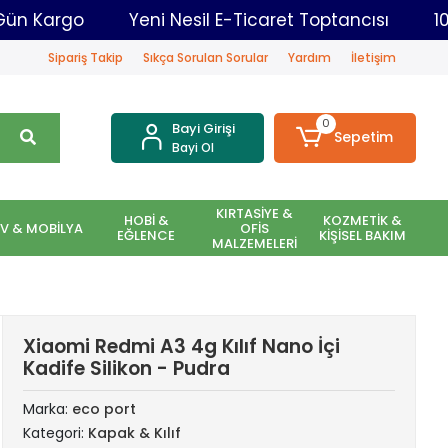
ar Aynı Gün Kargo
Yeni Nesil E-Ticaret Toptancı
Sipariş Takip
Sıkça Sorulan Sorular
Yardım
İletişim
0
Bayi Girişi
Sepetim
Bayi Ol
KIRTASİYE &
HOBİ &
KOZMETİK &
EV & MOBİLYA
OFİS
EĞLENCE
KİŞİSEL BAKIM
MALZEMELERİ
Xiaomi Redmi A3 4g Kılıf Nano İçi
Kadife Silikon - Pudra
Marka:
eco port
Kategori:
Kapak & Kılıf