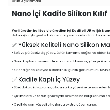
Ürün Açıklaması
Nano İçi Kadife Silikon Kılıf
Yerli üretim kalitesiyle üretilen İçi Kadifeli Ultra Şık Nano
dokunuşlarıyla günlük kullanımda güvenli ve konforlu bir dene
✅ Yüksek Kaliteli Nano Silikon M
• Soft ve pürüzsüz dış yüzey, üstün kavrama sağlar ve elden k
• Nano kaplama sayesinde su damlacıklarının iç yüzeye işleme
• Kirlendiğinde kolayca silinebilir, ilk günkü görünümünü uzun 
✅ Kadife Kaplı İç Yüzey
• Süet dokulu iç kaplama, cihazın arka yüzeyine temas eden 
• Çizilmelere ve tozun iç yüzeyde birikmesine karşı koruma sa
• Özellikle cam yüzeyli cihazlarda ekstra güven sunar.