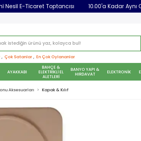
Yeni Nesil E-Ticaret Toptancısı
10.00'a Kad
r
,
Çok Satanlar
,
En Çok Oylananlar
BAHÇE &
BANYO YAPI &
AYAKKABI
ELEKTRİKLİ EL
ELEKTRONİK
HIRDAVAT
ALETLERİ
onu Aksesuarları
Kapak & Kılıf