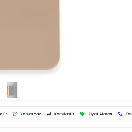
e Et
Yorum Yaz
Karşılaştır
Fiyat Alarmı
Tel