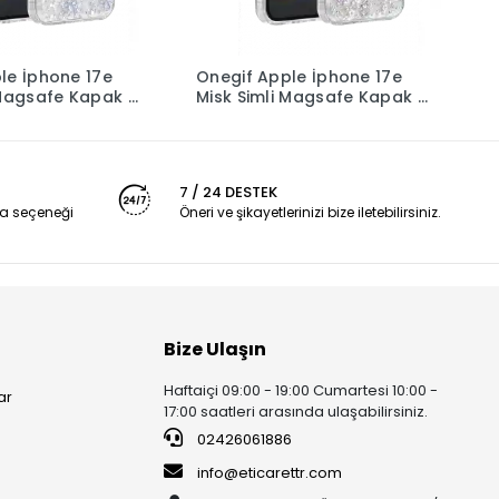
le İphone 17e
Onegif Apple İphone 17e
O
 Magsafe Kapak -
Misk Simli Magsafe Kapak -
M
Desen 2
D
7 / 24 DESTEK
a seçeneği
Öneri ve şikayetlerinizi bize iletebilirsiniz.
Bize Ulaşın
Haftaiçi 09:00 - 19:00 Cumartesi 10:00 -
ar
17:00 saatleri arasında ulaşabilirsiniz.
02426061886
info@eticarettr.com