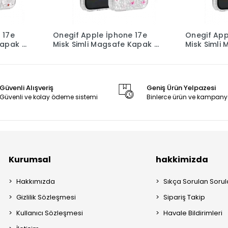
 17e
Onegif Apple İphone 17e
Onegif App
Kapak -
Misk Simli Magsafe Kapak -
Misk Simli
Desen 4
Desen 3
Güvenli Alışveriş
Geniş Ürün Yelpazesi
Güvenli ve kolay ödeme sistemi
Binlerce ürün ve kampany
Kurumsal
hakkimizda
Hakkımızda
Sıkça Sorulan Sorul
Gizlilik Sözleşmesi
Sipariş Takip
Kullanıcı Sözleşmesi
Havale Bildirimleri