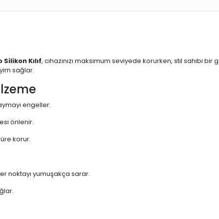
 Silikon Kılıf
, cihazınızı maksimum seviyede korurken, stil sahibi bir
yim sağlar.
alzeme
aymayı engeller.
si önlenir.
süre korur.
her noktayı yumuşakça sarar.
ğlar.