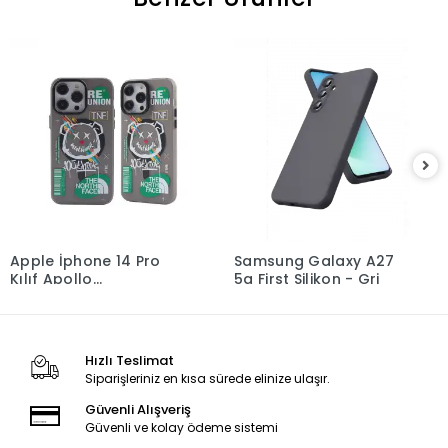
Apple İphone 14 Pro
Samsung Galaxy A27
Kılıf Apollo
5g First Silikon - Gri
Magneticsafe Desenli
Kapak - Apollo Siyah -
2
Hızlı Teslimat
Siparişleriniz en kısa sürede elinize ulaşır.
Güvenli Alışveriş
Güvenli ve kolay ödeme sistemi