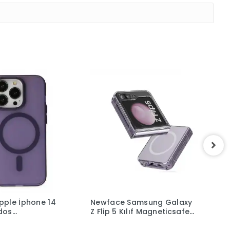
ple İphone 14
Newface Samsung Galaxy
S
odos
Z Flip 5 Kılıf Magneticsafe
K
afe Mat Kapak -
Şeffaf Silikon - Şeffaf