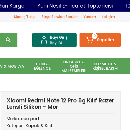
dar Aynı Gün Kargo
Yeni Nesil E-Ticaret Toptancı
Sipariş Takip
Sıkça Sorulan Sorular
Yardım
İletişim
0
Bayi Girişi
Sepetim
Bayi Ol
KIRTASİYE &
HOBİ &
KOZMETİK &
EV & MOBİLYA
OFİS
EĞLENCE
KİŞİSEL BAKIM
MALZEMELERİ
Xiaomi Redmi Note 12 Pro 5g Kılıf Razer
Lensli Silikon - Mor
Marka:
eco port
Kategori:
Kapak & Kılıf