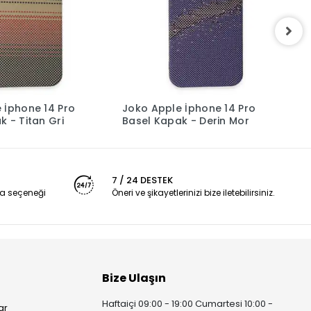
 İphone 14 Pro
Joko Apple İphone 14 Pro
J
k - Titan Gri
Basel Kapak - Derin Mor
B
7 / 24 DESTEK
a seçeneği
Öneri ve şikayetlerinizi bize iletebilirsiniz.
Bize Ulaşın
Haftaiçi 09:00 - 19:00 Cumartesi 10:00 -
ar