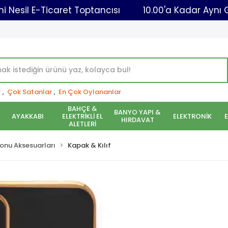
Yeni Nesil E-Ticaret Toptancısı
10.00'a Kad
r
,
Çok Satanlar
,
En Çok Oylananlar
BAHÇE &
BANYO YAPI &
AYAKKABI
ELEKTRİKLİ EL
ELEKTRONİK
HIRDAVAT
ALETLERİ
onu Aksesuarları
Kapak & Kılıf