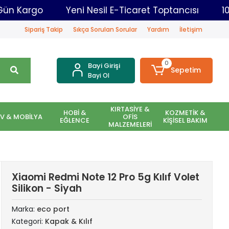
ar Aynı Gün Kargo
Yeni Nesil E-Ticaret Toptancı
Sipariş Takip
Sıkça Sorulan Sorular
Yardım
İletişim
0
Bayi Girişi
Sepetim
Bayi Ol
KIRTASİYE &
HOBİ &
KOZMETİK &
EV & MOBİLYA
OFİS
EĞLENCE
KİŞİSEL BAKIM
MALZEMELERİ
Xiaomi Redmi Note 12 Pro 5g Kılıf Volet
Silikon - Siyah
Marka:
eco port
Kategori:
Kapak & Kılıf