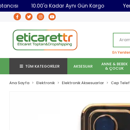
caret Toptancısı
10.00'a Kadar Aynı Gün Kargo
En Yenile
ANNE & BEBEK
TÜM KATEGORİLER
AKSESUAR
& ÇOCUK
Ana Sayfa
Elektronik
Elektronik Aksesuarlar
Cep Telef