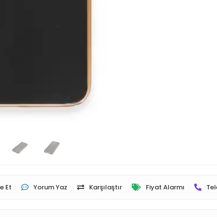
e Et
Yorum Yaz
Karşılaştır
Fiyat Alarmı
Tel