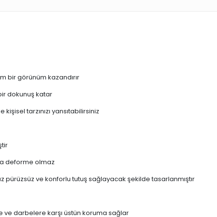
ium bir görünüm kazandırır
 bir dokunuş katar
işisel tarzınızı yansıtabilirsiniz
tir
larda deforme olmaz
maz pürüzsüz ve konforlu tutuş sağlayacak şekilde tasarlanmıştır
ere ve darbelere karşı üstün koruma sağlar