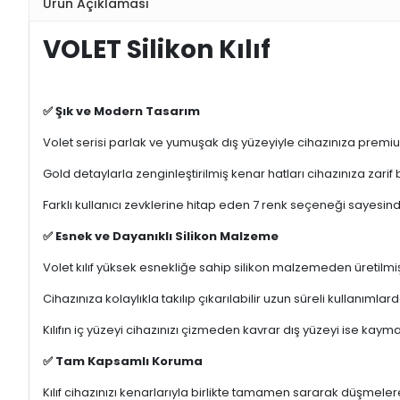
Ürün Açıklaması
VOLET Silikon Kılıf
✅ Şık ve Modern Tasarım
Volet serisi parlak ve yumuşak dış yüzeyiyle cihazınıza prem
Gold detaylarla zenginleştirilmiş kenar hatları cihazınıza zarif
Farklı kullanıcı zevklerine hitap eden 7 renk seçeneği sayesinde k
✅ Esnek ve Dayanıklı Silikon Malzeme
Volet kılıf yüksek esnekliğe sahip silikon malzemeden üretilmiş
Cihazınıza kolaylıkla takılıp çıkarılabilir uzun süreli kullanım
Kılıfın iç yüzeyi cihazınızı çizmeden kavrar dış yüzeyi ise kay
✅ Tam Kapsamlı Koruma
Kılıf cihazınızı kenarlarıyla birlikte tamamen sararak düşmel