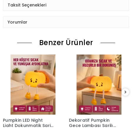
Taksit Seçenekleri
Yorumlar
Benzer Ürünler
Pumpkin LED Night
Dekoratif Pumpkin
Light Dokunmatik Şarjlı
Gece Lambası Şarjlı
Silikon Gece Lambası
Dokunmatik LED Işık