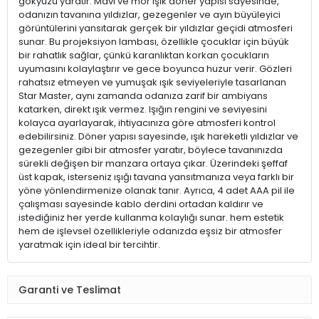
gökyüzü yaratır. Mavi ve mor ışık döner yapısı sayesinde,
odanızın tavanına yıldızlar, gezegenler ve ayın büyüleyici
görüntülerini yansıtarak gerçek bir yıldızlar geçidi atmosferi
sunar. Bu projeksiyon lambası, özellikle çocuklar için büyük
bir rahatlık sağlar, çünkü karanlıktan korkan çocukların
uyumasını kolaylaştırır ve gece boyunca huzur verir. Gözleri
rahatsız etmeyen ve yumuşak ışık seviyeleriyle tasarlanan
Star Master, aynı zamanda odanıza zarif bir ambiyans
katarken, direkt ışık vermez. Işığın rengini ve seviyesini
kolayca ayarlayarak, ihtiyacınıza göre atmosferi kontrol
edebilirsiniz. Döner yapısı sayesinde, ışık hareketli yıldızlar ve
gezegenler gibi bir atmosfer yaratır, böylece tavanınızda
sürekli değişen bir manzara ortaya çıkar. Üzerindeki şeffaf
üst kapak, isterseniz ışığı tavana yansıtmanıza veya farklı bir
yöne yönlendirmenize olanak tanır. Ayrıca, 4 adet AAA pil ile
çalışması sayesinde kablo derdini ortadan kaldırır ve
istediğiniz her yerde kullanma kolaylığı sunar. hem estetik
hem de işlevsel özellikleriyle odanızda eşsiz bir atmosfer
yaratmak için ideal bir tercihtir.
Garanti ve Teslimat